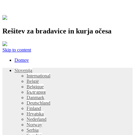
Rešitev za bradavice in kurja očesa
Skip to content
Domov
Slovenija
International
België
Belgique
България
Danmark
Deutschland
Finland
Hrvatska
Nederland
Norway
Serbia