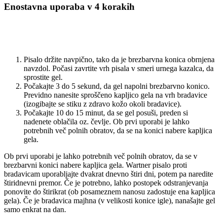
Enostavna uporaba v 4 korakih
Pisalo držite navpično, tako da je brezbarvna konica obrnjena
navzdol. Počasi zavrtite vrh pisala v smeri urnega kazalca, da
sprostite gel.
Počakajte 3 do 5 sekund, da gel napolni brezbarvno konico.
Previdno nanesite sproščeno kapljico gela na vrh bradavice
(izogibajte se stiku z zdravo kožo okoli bradavice).
Počakajte 10 do 15 minut, da se gel posuši, preden si
nadenete oblačila oz. čevlje. Ob prvi uporabi je lahko
potrebnih več polnih obratov, da se na konici nabere kapljica
gela.
Ob prvi uporabi je lahko potrebnih več polnih obratov, da se v
brezbarvni konici nabere kapljica gela. Wartner pisalo proti
bradavicam uporabljajte dvakrat dnevno štiri dni, potem pa naredite
štiridnevni premor. Če je potrebno, lahko postopek odstranjevanja
ponovite do štirikrat (ob posameznem nanosu zadostuje ena kapljica
gela). Če je bradavica majhna (v velikosti konice igle), nanašajte gel
samo enkrat na dan.