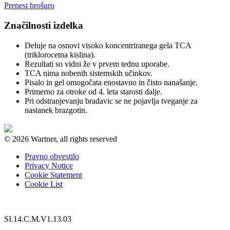
Prenesi brošuro
Značilnosti izdelka
Deluje na osnovi visoko koncentriranega gela TCA
(triklorocetna kislina).
Rezultati so vidni že v prvem tednu uporabe.
TCA nima nobenih sistemskih učinkov.
Pisalo in gel omogočata enostavno in čisto nanašanje.
Primerno za otroke od 4. leta starosti dalje.
Pri odstranjevanju bradavic se ne pojavlja tveganje za
nastanek brazgotin.
© 2026 Wartner, all rights reserved
Pravno obvestilo
Privacy Notice
Cookie Statement
Cookie List
SI.14.C.M.V1.13.03