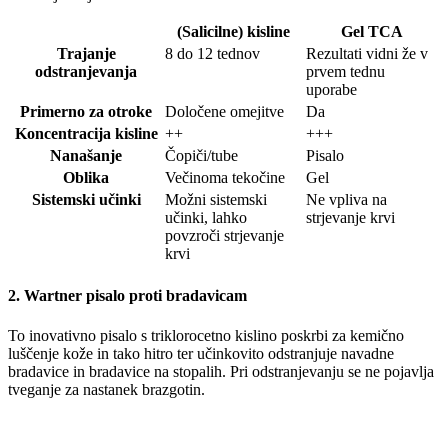
(Salicilne) kisline
Gel TCA
Trajanje
8 do 12 tednov
Rezultati vidni že v
odstranjevanja
prvem tednu
uporabe
Primerno za otroke
Določene omejitve
Da
Koncentracija kisline
++
+++
Nanašanje
Čopiči/tube
Pisalo
Oblika
Večinoma tekočine
Gel
Sistemski učinki
Možni sistemski
Ne vpliva na
učinki, lahko
strjevanje krvi
povzroči strjevanje
krvi
2. Wartner pisalo proti bradavicam
To inovativno pisalo s triklorocetno kislino poskrbi za kemično
luščenje kože in tako hitro ter učinkovito odstranjuje navadne
bradavice in bradavice na stopalih. Pri odstranjevanju se ne pojavlja
tveganje za nastanek brazgotin.