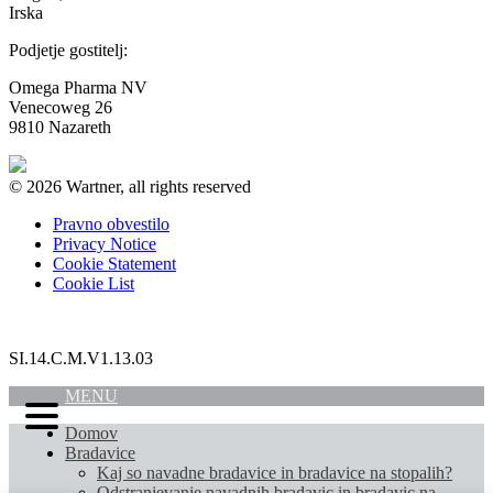
Irska
Podjetje gostitelj:
Omega Pharma NV
Venecoweg 26
9810 Nazareth
© 2026 Wartner, all rights reserved
Pravno obvestilo
Privacy Notice
Cookie Statement
Cookie List
SI.14.C.M.V1.13.03
MENU
Domov
Bradavice
Kaj so navadne bradavice in bradavice na stopalih?
Odstranjevanje navadnih bradavic in bradavic na