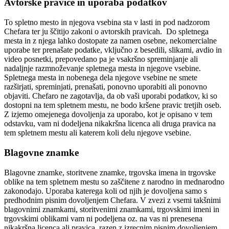
Avtorske pravice in uporaba podatkov
To spletno mesto in njegova vsebina sta v lasti in pod nadzorom
Chefara ter ju ščitijo zakoni o avtorskih pravicah. Do spletnega
mesta in z njega lahko dostopate za namen osebne, nekomercialne
uporabe ter prenašate podatke, vključno z besedili, slikami, avdio in
video posnetki, prepovedano pa je vsakršno spreminjanje ali
nadaljnje razmnoževanje spletnega mesta in njegove vsebine.
Spletnega mesta in nobenega dela njegove vsebine ne smete
razširjati, spreminjati, prenašati, ponovno uporabiti ali ponovno
objaviti. Chefaro ne zagotavlja, da ob vaši uporabi podatkov, ki so
dostopni na tem spletnem mestu, ne bodo kršene pravic tretjih oseb.
Z izjemo omejenega dovoljenja za uporabo, kot je opisano v tem
odstavku, vam ni dodeljena nikakršna licenca ali druga pravica na
tem spletnem mestu ali katerem koli delu njegove vsebine.
Blagovne znamke
Blagovne znamke, storitvene znamke, trgovska imena in trgovske
oblike na tem spletnem mestu so zaščitene z narodno in mednarodno
zakonodajo. Uporaba katerega koli od njih je dovoljena samo s
predhodnim pisnim dovoljenjem Chefara. V zvezi z vsemi takšnimi
blagovnimi znamkami, storitvenimi znamkami, trgovskimi imeni in
trgovskimi oblikami vam ni podeljena oz. na vas ni prenesena
nikakršna licenca ali pravica, razen z izrecnim pisnim dovoljenjem