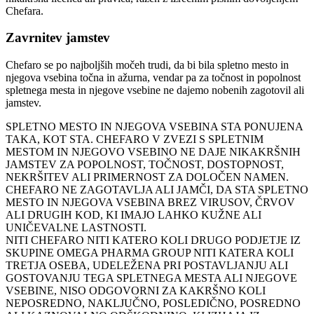
Chefara.
Zavrnitev jamstev
Chefaro se po najboljših močeh trudi, da bi bila spletno mesto in
njegova vsebina točna in ažurna, vendar pa za točnost in popolnost
spletnega mesta in njegove vsebine ne dajemo nobenih zagotovil ali
jamstev.
SPLETNO MESTO IN NJEGOVA VSEBINA STA PONUJENA
TAKA, KOT STA. CHEFARO V ZVEZI S SPLETNIM
MESTOM IN NJEGOVO VSEBINO NE DAJE NIKAKRŠNIH
JAMSTEV ZA POPOLNOST, TOČNOST, DOSTOPNOST,
NEKRŠITEV ALI PRIMERNOST ZA DOLOČEN NAMEN.
CHEFARO NE ZAGOTAVLJA ALI JAMČI, DA STA SPLETNO
MESTO IN NJEGOVA VSEBINA BREZ VIRUSOV, ČRVOV
ALI DRUGIH KOD, KI IMAJO LAHKO KUŽNE ALI
UNIČEVALNE LASTNOSTI.
NITI CHEFARO NITI KATERO KOLI DRUGO PODJETJE IZ
SKUPINE OMEGA PHARMA GROUP NITI KATERA KOLI
TRETJA OSEBA, UDELEŽENA PRI POSTAVLJANJU ALI
GOSTOVANJU TEGA SPLETNEGA MESTA ALI NJEGOVE
VSEBINE, NISO ODGOVORNI ZA KAKRŠNO KOLI
NEPOSREDNO, NAKLJUČNO, POSLEDIČNO, POSREDNO