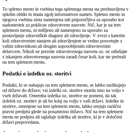
To spletno mesto in vsebina tega spletnega mesta sta predstavljena v
splošni obliki in imata zgolj informativen namen. Spletno mesto in
njegova vsebina nista namenjena niti priporočljiva za uporabo kot
nadomestek za poklicne zdravstvene nasvete. Nič, kar je na tem
spletnem mestu, ni mišljeno ali namenjeno za uporabo za
postavljanje zdravniških diagnoz ali zdravljenje. V zvezi s katerim
koli zdravstvenim stanjem ali zdravljenjem se vedno posvetujte z
vašim zdravnikom ali drugim usposobljenim zdravstvenim
delavcem. Nikoli ne prezrite zdravstvenega nasveta oz. ne odlašajte
z iskanjem zdravstvenega nasveta zaradi česar koli, kar ste prebrali
na tem spletnem mestu.
Podatki o izdelku oz. storitvi
Podatki, ki se nahajajo na tem spletnem mestu, se lahko razlikujejo
od države do države; vsi izdelki oz. storitve morda niso na voljo v
vseh državah. Omemba izdelka oz. storitve ne pomeni, da tak
izdelek oz. storitev je ali bo kdaj na voljo v vaši državi. Izdelke in
storitve, omenjene na tem spletnem mestu, lahko urejajo različni
pravni predpisi glede na posamezno državo. Nič na tem spletnem
mestu ne podpira ali oglašuje izdelka ali storitve, ki je v določeni
državi prepovedana.