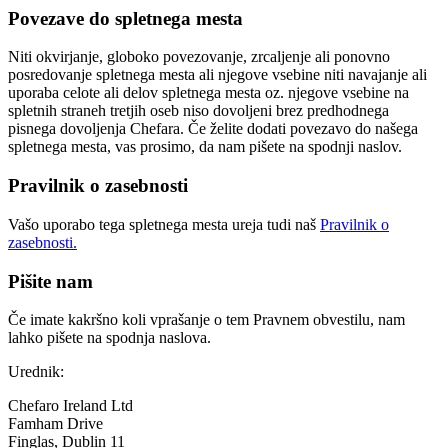
Povezave do spletnega mesta
Niti okvirjanje, globoko povezovanje, zrcaljenje ali ponovno
posredovanje spletnega mesta ali njegove vsebine niti navajanje ali
uporaba celote ali delov spletnega mesta oz. njegove vsebine na
spletnih straneh tretjih oseb niso dovoljeni brez predhodnega
pisnega dovoljenja Chefara. Če želite dodati povezavo do našega
spletnega mesta, vas prosimo, da nam pišete na spodnji naslov.
Pravilnik o zasebnosti
Vašo uporabo tega spletnega mesta ureja tudi naš
Pravilnik o
zasebnosti
.
Pišite nam
Če imate kakršno koli vprašanje o tem Pravnem obvestilu, nam
lahko pišete na spodnja naslova.
Urednik:
Chefaro Ireland Ltd
Famham Drive
Finglas, Dublin 11