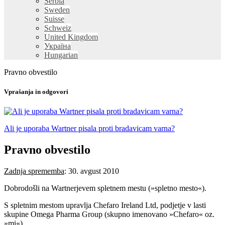
Serbia
Sweden
Suisse
Schweiz
United Kingdom
Україна
Hungarian
Pravno obvestilo
Vprašanja in odgovori
Ali je uporaba Wartner pisala proti bradavicam varna?
Pravno obvestilo
Zadnja sprememba
: 30. avgust 2010
Dobrodošli na Wartnerjevem spletnem mestu (»spletno mesto«).
S spletnim mestom upravlja Chefaro Ireland Ltd, podjetje v lasti
skupine Omega Pharma Group (skupno imenovano »Chefaro« oz.
»mi«).