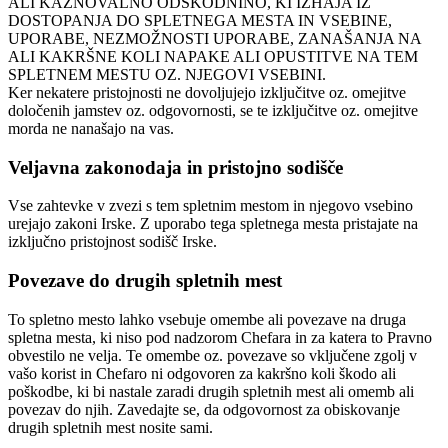
ALI KAZNOVALNO ODŠKODNINO, KI IZHAJA IZ
DOSTOPANJA DO SPLETNEGA MESTA IN VSEBINE,
UPORABE, NEZMOŽNOSTI UPORABE, ZANAŠANJA NA
ALI KAKRŠNE KOLI NAPAKE ALI OPUSTITVE NA TEM
SPLETNEM MESTU OZ. NJEGOVI VSEBINI.
Ker nekatere pristojnosti ne dovoljujejo izključitve oz. omejitve
določenih jamstev oz. odgovornosti, se te izključitve oz. omejitve
morda ne nanašajo na vas.
Veljavna zakonodaja in pristojno sodišče
Vse zahtevke v zvezi s tem spletnim mestom in njegovo vsebino
urejajo zakoni Irske. Z uporabo tega spletnega mesta pristajate na
izključno pristojnost sodišč Irske.
Povezave do drugih spletnih mest
To spletno mesto lahko vsebuje omembe ali povezave na druga
spletna mesta, ki niso pod nadzorom Chefara in za katera to Pravno
obvestilo ne velja. Te omembe oz. povezave so vključene zgolj v
vašo korist in Chefaro ni odgovoren za kakršno koli škodo ali
poškodbe, ki bi nastale zaradi drugih spletnih mest ali omemb ali
povezav do njih. Zavedajte se, da odgovornost za obiskovanje
drugih spletnih mest nosite sami.