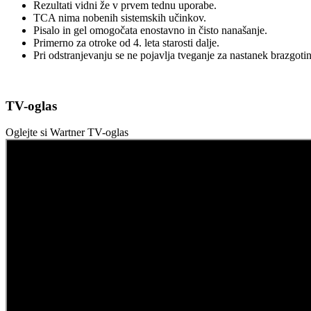
Rezultati vidni že v prvem tednu uporabe.
TCA nima nobenih sistemskih učinkov.
Pisalo in gel omogočata enostavno in čisto nanašanje.
Primerno za otroke od 4. leta starosti dalje.
Pri odstranjevanju se ne pojavlja tveganje za nastanek brazgotin
TV-oglas
Oglejte si Wartner TV-oglas