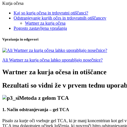
Kurja očesa
Kaj so kurja očesa in trdovratni otiščanci?
Odstranjevanje kurjih očes in trdovratnih otiščancev
Wartner za kurja očesa
Pogosto zastavljena vprašanja
Vprašanja in odgovori
Ali Wartner za kurja očesa lahko uporabljajo nosečnice?
Wartner za kurja očesa in otiščance
Rezultati so vidni že v prvem tednu upora
Metoda z gelom TCA
1. Način odstranjevanja – gel TCA
Pisalo za kurje oči vsebuje gel TCA, ki je manj koncentriran kot gel v
TCA ima dolgotrajen učinek luščenja, ki povzroči hitro odstranjevanje 