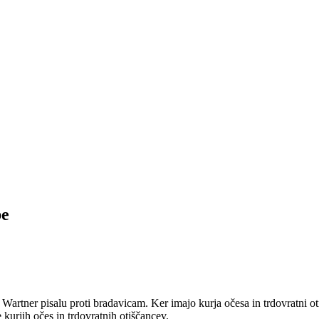
be
 Wartner pisalu proti bradavicam. Ker imajo kurja očesa in trdovratni o
kurjih očes in trdovratnih otiščancev.