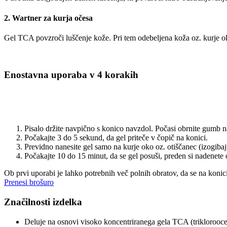
2. Wartner za kurja očesa
Gel TCA povzroči luščenje kože. Pri tem odebeljena koža oz. kurje o
Enostavna uporaba v 4 korakih
Pisalo držite navpično s konico navzdol. Počasi obrnite gumb na 
Počakajte 3 do 5 sekund, da gel priteče v čopič na konici.
Previdno nanesite gel samo na kurje oko oz. otiščanec (izogibajt
Počakajte 10 do 15 minut, da se gel posuši, preden si nadenete o
Ob prvi uporabi je lahko potrebnih več polnih obratov, da se na konici
Prenesi brošuro
Značilnosti izdelka
Deluje na osnovi visoko koncentriranega gela TCA (trikloroocet