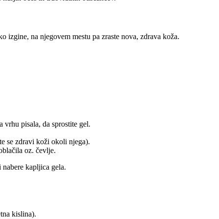
ko izgine, na njegovem mestu pa zraste nova, zdrava koža.
vrhu pisala, da sprostite gel.
e se zdravi koži okoli njega).
blačila oz. čevlje.
 nabere kapljica gela.
na kislina).