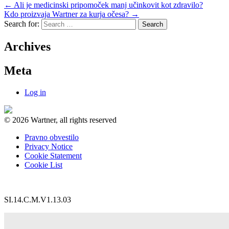
←
Ali je medicinski pripomoček manj učinkovit kot zdravilo?
Kdo proizvaja Wartner za kurja očesa?
→
Search for:
Archives
Meta
Log in
© 2026 Wartner, all rights reserved
Pravno obvestilo
Privacy Notice
Cookie Statement
Cookie List
SI.14.C.M.V1.13.03